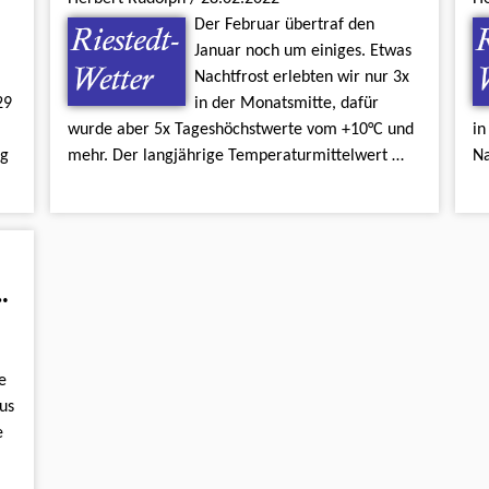
Der Februar übertraf den
Januar noch um einiges. Etwas
Nachtfrost erlebten wir nur 3x
29
in der Monatsmitte, dafür
wurde aber 5x Tageshöchstwerte vom +10°C und
in
eg
mehr. Der langjährige Temperaturmittelwert …
Na
Wigberti - Kirche
e
us
e