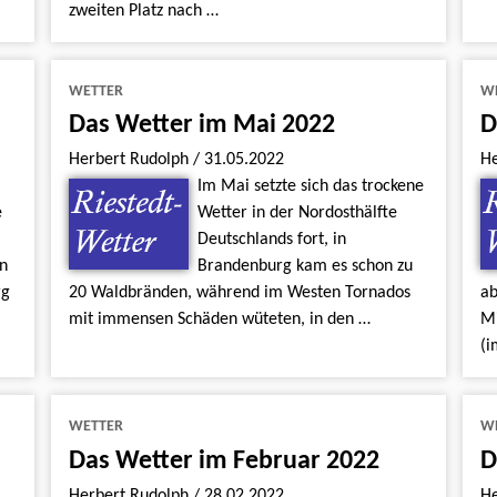
zweiten Platz nach …
WETTER
W
Das Wetter im Mai 2022
D
Herbert Rudolph
/
31.05.2022
H
Im Mai setzte sich das trockene
e
Wetter in der Nordosthälfte
Deutschlands fort, in
n
Brandenburg kam es schon zu
rg
20 Waldbränden, während im Westen Tornados
ab
mit immensen Schäden wüteten, in den …
Mi
(
WETTER
W
Das Wetter im Februar 2022
D
Herbert Rudolph
/
28.02.2022
H