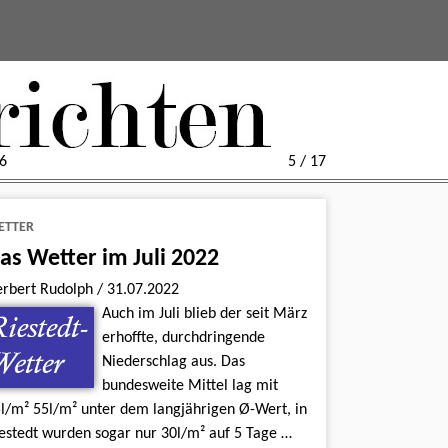
6
5 / 17
ETTER
as Wetter im Juli 2022
erbert Rudolph
/
31.07.2022
Auch im Juli blieb der seit März
erhoffte, durchdringende
Niederschlag aus. Das
bundesweite Mittel lag mit
l/m² 55l/m² unter dem langjährigen Ø-Wert, in
estedt wurden sogar nur 30l/m² auf 5 Tage …