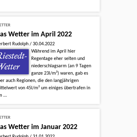
ETTER
as Wetter im April 2022
erbert Rudolph
/
30.04.2022
Während im April hier
Regentage eher selten und
niederschlagsarm (an 9 Tagen
ganze 23l/m²) waren, gab es
er auch Regionen, die den langjährigen
ttelwert von 45l/m² um einiges übertrafen in
im …
ETTER
as Wetter im Januar 2022
erbert Rudolph
/
31.01.2022