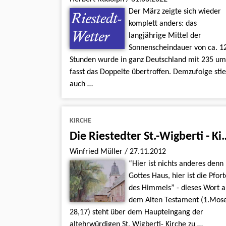
Der März zeigte sich wieder
komplett anders: das
langjährige Mittel der
Sonnenscheindauer von ca. 1
Stunden wurde in ganz Deutschland mit 235 um
fasst das Doppelte übertroffen. Demzufolge sti
auch …
KIRCHE
Die Riestedter St.-
Winfried Müller
/
27.11.2012
“Hier ist nichts anderes denn
Gottes Haus, hier ist die Pfort
des Himmels” - dieses Wort a
dem Alten Testament (1.Mos
28,17) steht über dem Haupteingang der
altehrwürdigen St. Wigberti- Kirche zu …